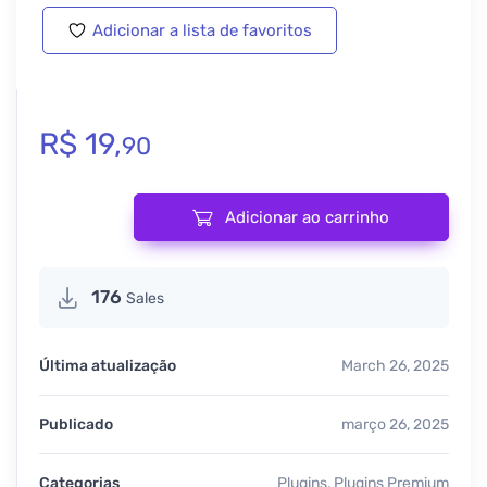
Adicionar a lista de favoritos
R$
19,
90
Adicionar ao carrinho
Bit Form Pro 2.12.2 quantidade
176
Sales
Última atualização
March 26, 2025
Publicado
março 26, 2025
Categorias
Plugins
,
Plugins Premium