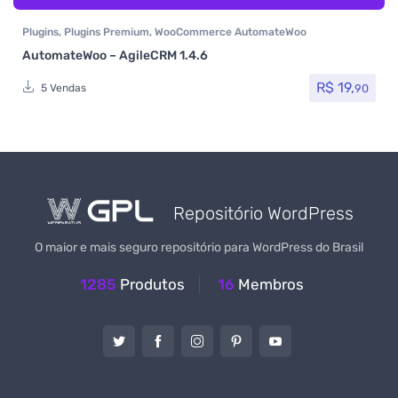
Plugins
,
Plugins Premium
,
WooCommerce AutomateWoo
AutomateWoo – AgileCRM 1.4.6
R$
19,
90
5 Vendas
Repositório WordPress
O maior e mais seguro repositório para WordPress do Brasil
1285
Produtos
16
Membros