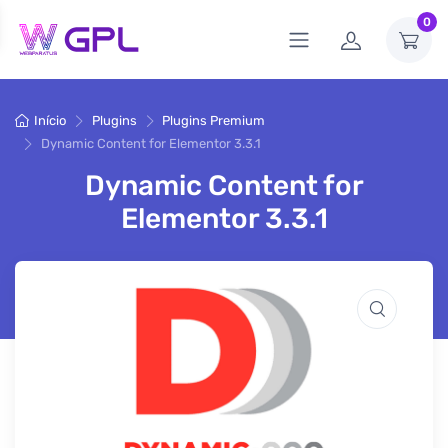
0
Início
Plugins
Plugins Premium
Dynamic Content for Elementor 3.3.1
Dynamic Content for
Elementor 3.3.1