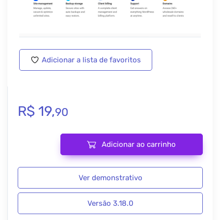
Adicionar a lista de favoritos
R$
19,
90
Adicionar ao carrinho
Smush Pro – WordPress Image Optimization Plugin 3.18.0 quanti
Ver demonstrativo
Versão 3.18.0