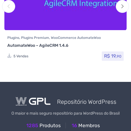
Plugins
,
Plugins Premium
,
WooCommerce AutomateWoo
AutomateWoo – AgileCRM 1.4.6
R$
19,
90
5 Vendas
Repositório WordPress
O maior e mais seguro repositório para WordPress do Brasil
1285
Produtos
16
Membros