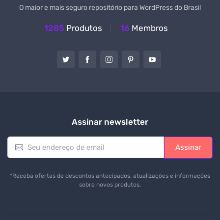
O maior e mais seguro repositório para WordPress do Brasil
1285
Produtos
16
Membros
Assinar newsletter
E
Assinar
m
a
i
*Receba ofertas de descontos antecipados, atualizações e informações
l
sobre novos produtos.
*