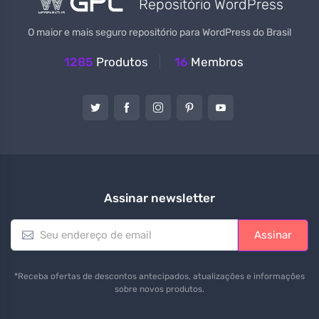
Repositório WordPress
O maior e mais seguro repositório para WordPress do Brasil
1285
Produtos
16
Membros
Assinar newsletter
E
Assinar
m
a
i
*Receba ofertas de descontos antecipados, atualizações e informações
l
sobre novos produtos.
*