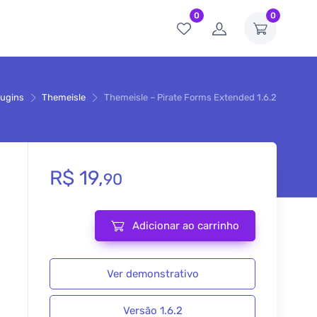
0
0
lugins
Themeisle
Themeisle – Pirate Forms Extended 1.6.2
R$
19,
90
Adicionar ao carrinho
Themeisle – Pirate Forms Extended 1.6.2 quantidade
Ver demonstrativo
Versão 1.6.2