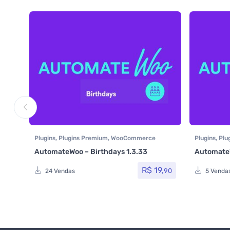
Plugins
,
Plugins Premium
,
WooCommerce
Plugins
,
Plu
AutomateWoo
AutomateW
AutomateWoo – Birthdays 1.3.33
AutomateW
R$
19,
90
24 Vendas
5 Venda