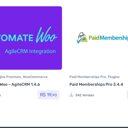
gins Premium
,
WooCommerce
Paid Memberships Pro
,
Plugins
oo
oo – AgileCRM 1.4.6
Paid Memberships Pro 3.4.4
R$
19,
90
s
542 Vendas