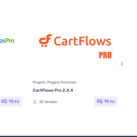
Plugins
,
Plugins Premium
Paid
CartFlows Pro 2.0.4
Pai
Leve
R$
19,
R$
19,
90
90
32 Vendas
5