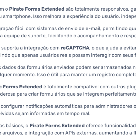
om o
Pirate Forms Extended
são totalmente responsivos, g
 ou smartphone. Isso melhora a experiência do usuário, ind
gração fácil com sistemas de envio de e-mail, permitindo q
a equipe de suporte, facilitando o acompanhamento e respo
suporta a integração com
reCAPTCHA
, o que ajuda a evit
indo que apenas usuários reais possam interagir com seus f
 dados dos formulários enviados podem ser armazenados n
lquer momento. Isso é útil para manter um registro complet
te Forms Extended
é totalmente compatível com outros plug
derosa para criar formulários que se integrem perfeitament
 configurar notificações automáticas para administradores 
olvidas sejam informadas em tempo real.
os básicos, o
Pirate Forms Extended
oferece funcionalidad
e arquivos, e integração com APIs externas, aumentando a fl