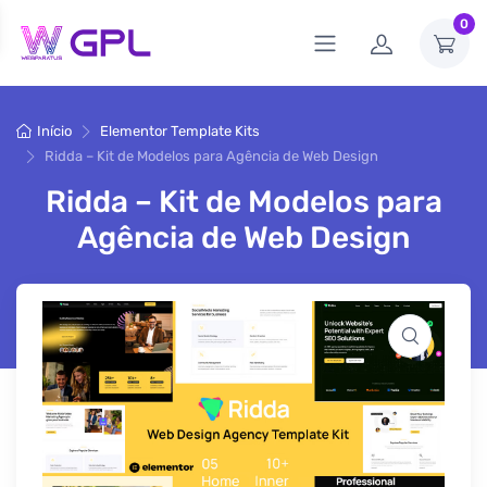
0
Início
Elementor Template Kits
Ridda – Kit de Modelos para Agência de Web Design
Ridda – Kit de Modelos para
Agência de Web Design