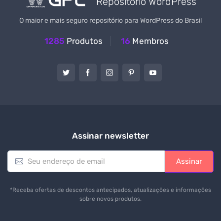
Repositório WordPress
O maior e mais seguro repositório para WordPress do Brasil
1285
Produtos
16
Membros
Assinar newsletter
E
Assinar
m
a
i
*Receba ofertas de descontos antecipados, atualizações e informações
l
sobre novos produtos.
*