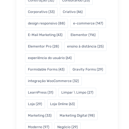
Construção
(32)
Consultando
(25)
Corporativo
(33)
Criativo
(46)
design responsivo
(88)
e-commerce
(147)
E-Mail Marketing
(43)
Elementor
(116)
Elementor Pro
(28)
ensino à distância
(25)
experiência do usuário
(64)
Formidable Forms
(43)
Gravity Forms
(29)
integração WooCommerce
(32)
LearnPress
(31)
Limpar \ Limpo
(27)
Loja
(29)
Loja Online
(63)
Marketing
(33)
Marketing Digital
(98)
Moderno
(97)
Negócio
(29)