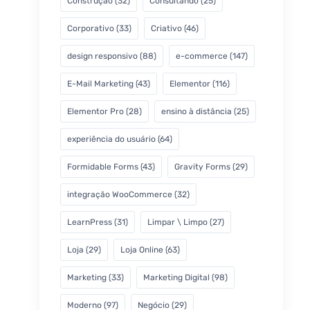
Construção
(32)
Consultando
(25)
Corporativo
(33)
Criativo
(46)
design responsivo
(88)
e-commerce
(147)
E-Mail Marketing
(43)
Elementor
(116)
Elementor Pro
(28)
ensino à distância
(25)
experiência do usuário
(64)
Formidable Forms
(43)
Gravity Forms
(29)
integração WooCommerce
(32)
LearnPress
(31)
Limpar \ Limpo
(27)
Loja
(29)
Loja Online
(63)
Marketing
(33)
Marketing Digital
(98)
Moderno
(97)
Negócio
(29)