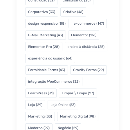
Construção
(32)
Consultando
(25)
Corporativo
(33)
Criativo
(46)
design responsivo
(88)
e-commerce
(147)
E-Mail Marketing
(43)
Elementor
(116)
Elementor Pro
(28)
ensino à distância
(25)
experiência do usuário
(64)
Formidable Forms
(43)
Gravity Forms
(29)
integração WooCommerce
(32)
LearnPress
(31)
Limpar \ Limpo
(27)
Loja
(29)
Loja Online
(63)
Marketing
(33)
Marketing Digital
(98)
Moderno
(97)
Negócio
(29)