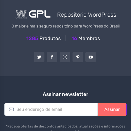
Repositório WordPress
O maior e mais seguro repositório para WordPress do Brasil
1285
Produtos
16
Membros
Assinar newsletter
E
Assinar
m
a
i
*Receba ofertas de descontos antecipados, atualizações e informações
l