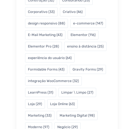
Construção
(32)
Consultando
(25)
Corporativo
(33)
Criativo
(46)
design responsivo
(88)
e-commerce
(147)
E-Mail Marketing
(43)
Elementor
(116)
Elementor Pro
(28)
ensino à distância
(25)
experiência do usuário
(64)
Formidable Forms
(43)
Gravity Forms
(29)
integração WooCommerce
(32)
LearnPress
(31)
Limpar \ Limpo
(27)
Loja
(29)
Loja Online
(63)
Marketing
(33)
Marketing Digital
(98)
Moderno
(97)
Negócio
(29)