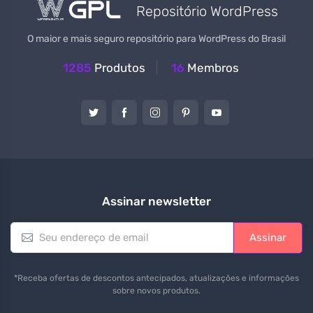
Repositório WordPress
O maior e mais seguro repositório para WordPress do Brasil
1285
Produtos
16
Membros
Assinar newsletter
E
Assinar
m
a
i
*Receba ofertas de descontos antecipados, atualizações e informações
l
sobre novos produtos.
*