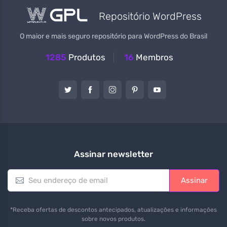
Repositório WordPress
O maior e mais seguro repositório para WordPress do Brasil
1285
Produtos
16
Membros
Assinar newsletter
E
Assinar
m
a
i
*Receba ofertas de descontos antecipados, atualizações e informações
l
sobre novos produtos.
*