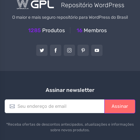
Repositório WordPress
O maior e mais seguro repositório para WordPress do Brasil
1285
Produtos
16
Membros
Assinar newsletter
E
Assinar
m
a
i
*Receba ofertas de descontos antecipados, atualizações e informações
l
sobre novos produtos.
*