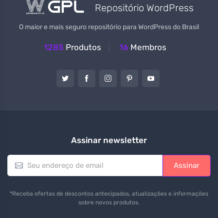
Repositório WordPress
O maior e mais seguro repositório para WordPress do Brasil
1285
Produtos
16
Membros
Assinar newsletter
E
Assinar
m
a
i
*Receba ofertas de descontos antecipados, atualizações e informações
l
sobre novos produtos.
*