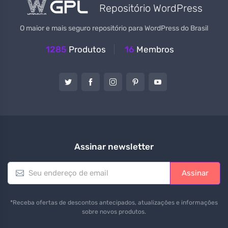
Repositório WordPress
O maior e mais seguro repositório para WordPress do Brasil
1285
Produtos
16
Membros
Assinar newsletter
E
Assinar
m
a
i
*Receba ofertas de descontos antecipados, atualizações e informações
l
sobre novos produtos.
*