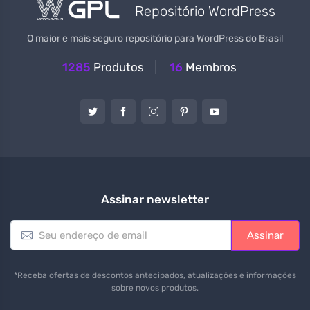
Repositório WordPress
O maior e mais seguro repositório para WordPress do Brasil
1285
Produtos
16
Membros
Assinar newsletter
E
Assinar
m
a
i
*Receba ofertas de descontos antecipados, atualizações e informações
l
sobre novos produtos.
*