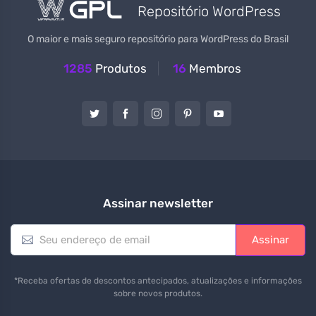
Repositório WordPress
O maior e mais seguro repositório para WordPress do Brasil
1285
Produtos
16
Membros
Assinar newsletter
E
Assinar
m
a
i
*Receba ofertas de descontos antecipados, atualizações e informações
l
sobre novos produtos.
*