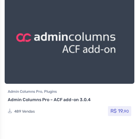
Admin Columns Pro
,
Plugins
Admin Columns Pro – ACF add-on 3.0.4
R$
19,
90
489 Vendas