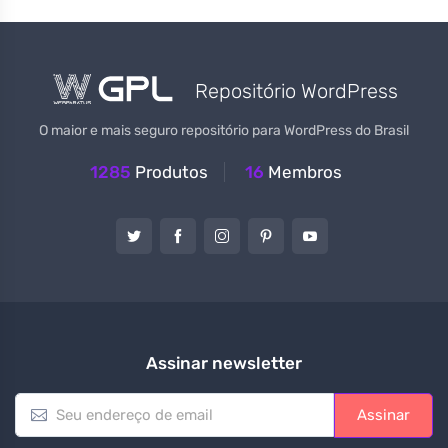
Repositório WordPress
O maior e mais seguro repositório para WordPress do Brasil
1285
Produtos
16
Membros
Assinar newsletter
E
Assinar
m
a