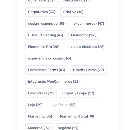
Construção
(32)
Consultando
(25)
Corporativo
(33)
Criativo
(46)
design responsivo
(88)
e-commerce
(147)
E-Mail Marketing
(43)
Elementor
(116)
Elementor Pro
(28)
ensino à distância
(25)
experiência do usuário
(64)
Formidable Forms
(43)
Gravity Forms
(29)
integração WooCommerce
(32)
LearnPress
(31)
Limpar \ Limpo
(27)
Loja
(29)
Loja Online
(63)
Marketing
(33)
Marketing Digital
(98)
Moderno
(97)
Negócio
(29)