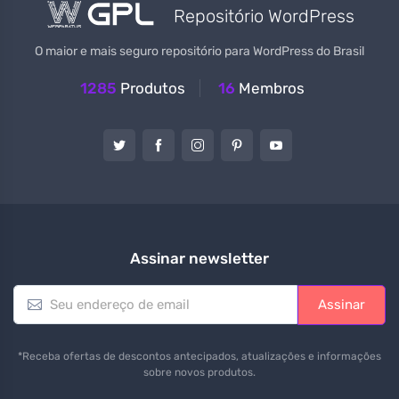
Repositório WordPress
O maior e mais seguro repositório para WordPress do Brasil
1285
Produtos
16
Membros
Assinar newsletter
E
Assinar
m
a
i
*Receba ofertas de descontos antecipados, atualizações e informações
l
sobre novos produtos.
*