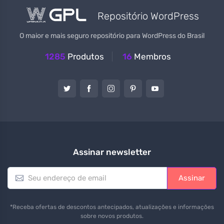
Repositório WordPress
O maior e mais seguro repositório para WordPress do Brasil
1285
Produtos
16
Membros
Assinar newsletter
E
Assinar
m
a
i
*Receba ofertas de descontos antecipados, atualizações e informações
l
sobre novos produtos.
*