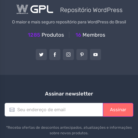
Repositório WordPress
O maior e mais seguro repositório para WordPress do Brasil
1285
Produtos
16
Membros
Assinar newsletter
E
Assinar
m
a
i
*Receba ofertas de descontos antecipados, atualizações e informações
l
sobre novos produtos.
*