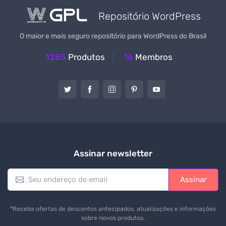
Repositório WordPress
O maior e mais seguro repositório para WordPress do Brasil
1285
Produtos
16
Membros
Assinar newsletter
E
Assinar
m
a
i
*Receba ofertas de descontos antecipados, atualizações e informações
l
sobre novos produtos.
*