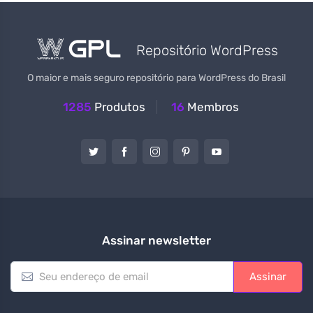
Repositório WordPress
O maior e mais seguro repositório para WordPress do Brasil
1285
Produtos
16
Membros
Assinar newsletter
E
Assinar
m
a
i