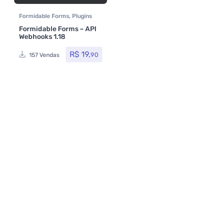
Formidable Forms
,
Plugins
Formidable Forms – API
Webhooks 1.18
R$
19,
90
157 Vendas