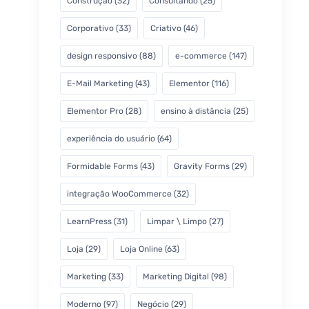
Construção
(32)
Consultando
(25)
Corporativo
(33)
Criativo
(46)
design responsivo
(88)
e-commerce
(147)
E-Mail Marketing
(43)
Elementor
(116)
Elementor Pro
(28)
ensino à distância
(25)
experiência do usuário
(64)
Formidable Forms
(43)
Gravity Forms
(29)
integração WooCommerce
(32)
LearnPress
(31)
Limpar \ Limpo
(27)
Loja
(29)
Loja Online
(63)
Marketing
(33)
Marketing Digital
(98)
Moderno
(97)
Negócio
(29)