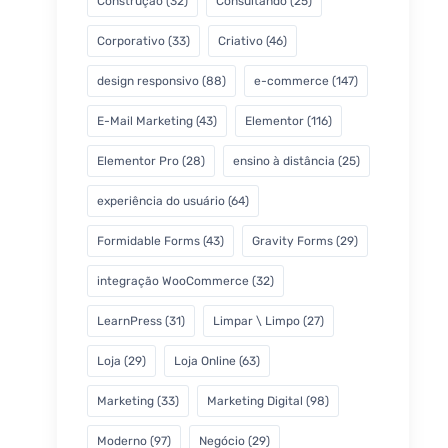
Construção
(32)
Consultando
(25)
Corporativo
(33)
Criativo
(46)
design responsivo
(88)
e-commerce
(147)
E-Mail Marketing
(43)
Elementor
(116)
Elementor Pro
(28)
ensino à distância
(25)
experiência do usuário
(64)
Formidable Forms
(43)
Gravity Forms
(29)
integração WooCommerce
(32)
LearnPress
(31)
Limpar \ Limpo
(27)
Loja
(29)
Loja Online
(63)
Marketing
(33)
Marketing Digital
(98)
Moderno
(97)
Negócio
(29)