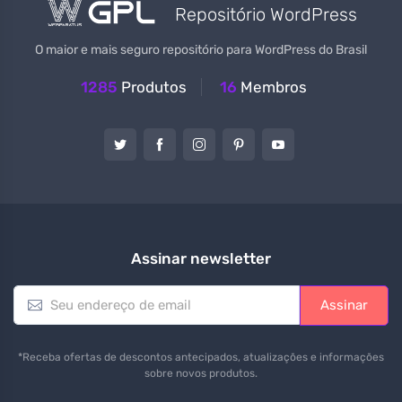
Repositório WordPress
O maior e mais seguro repositório para WordPress do Brasil
1285
Produtos
16
Membros
Assinar newsletter
E
Assinar
m
a
i
*Receba ofertas de descontos antecipados, atualizações e informações
l
sobre novos produtos.
*