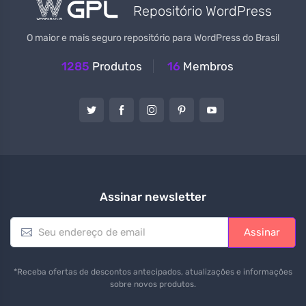
Repositório WordPress
O maior e mais seguro repositório para WordPress do Brasil
1285
Produtos
16
Membros
Assinar newsletter
E
Assinar
m
a
i
*Receba ofertas de descontos antecipados, atualizações e informações
l
sobre novos produtos.
*